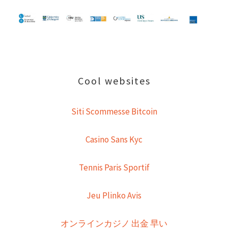
Cool websites
Siti Scommesse Bitcoin
Casino Sans Kyc
Tennis Paris Sportif
Jeu Plinko Avis
オンラインカジノ 出金 早い