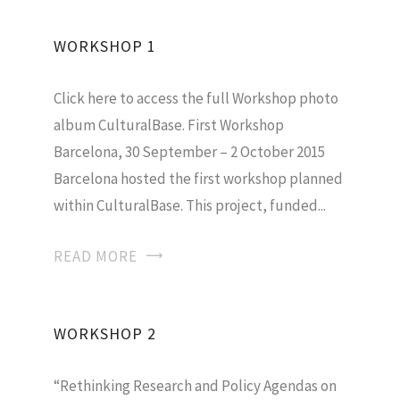
WORKSHOP 1
Click here to access the full Workshop photo
album CulturalBase. First Workshop
Barcelona, 30 September – 2 October 2015
Barcelona hosted the first workshop planned
within CulturalBase. This project, funded...
READ MORE
WORKSHOP 2
“Rethinking Research and Policy Agendas on