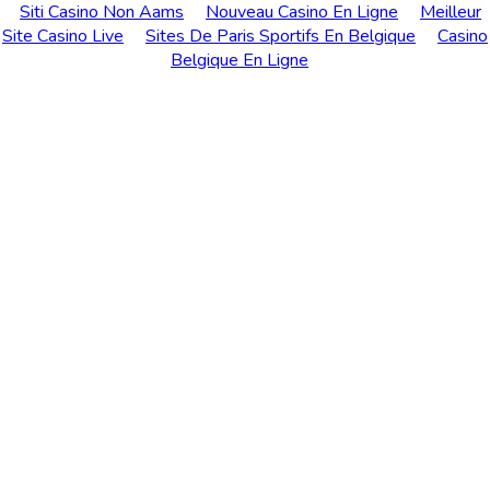
Siti Casino Non Aams
Nouveau Casino En Ligne
Meilleur
Site Casino Live
Sites De Paris Sportifs En Belgique
Casino
Belgique En Ligne